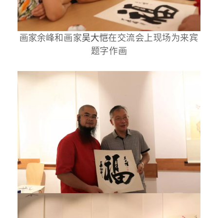
吴大恺
画家余峰
和画家
在交流会上现场为来宾
题字作画