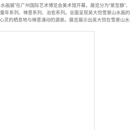
水画展”在广州国际艺术博览会美术馆开幕，展览分为“景至静”、“
含童年系列、禅意系列、治愈系列。全面呈现吴大恺雪景山水画
心灵的栖息地与禅意涌动的源泉。展览展示出吴大恺在雪景山水