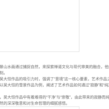
景山水画通过捕捉自然，来探索禅道文化与现代审美的融合，他
刻。
吴大恺作品的吸引力时，强调了“意境”这一核心要素，艺术作品
以吴大恺的雪景作品为例，阐述了艺术作品如何通过“寂静”和“纯
，吴大恺作品中有着难得的“干净”与“崇敬”，由此带来的寂静而
然的深深敬意和对生命哲理的细腻感悟。