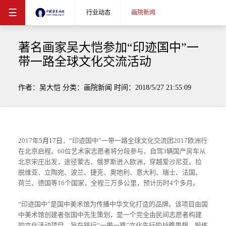
☰
行业动态
画院新闻
著名画家吴大恺参加“印迹国中”一
带一路全球文化交流活动
作者：吴大恺 分类：画院新闻 时间：2018/5/27 21:55:09
2017
年
5月17日
，“印迹国中”一带一路全球文化交流团
2017
欧洲行
在北京启程。
60
位艺术家志愿者将分段参与，自驾
3
辆国产房车从
北京宋庄出发，途径蒙古、俄罗斯进入欧洲，穿越爱沙尼亚、拉
脱维亚、立陶宛、波兰、捷克、奥地利、意大利、瑞士、法国、
荷兰、德国等
16
个国家，全程三万多公里，预计历时
4
个多月。
“印迹国中”是国中美术馆为传播中华文化打造的品牌。该项目由国
中美术馆创建者张国中先生策划，是一个完全由民间志愿者构建
的文化活动项目，旨在践行“一带一路”文化先行的战略思想，锻炼