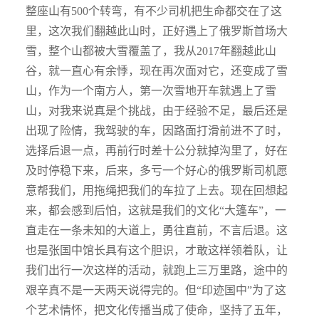
整座山有500个转弯，有不少司机把生命都交在了这
里，这次我们翻越此山时，正好遇上了俄罗斯首场大
雪，整个山都被大雪覆盖了，我从2017年翻越此山
谷，就一直心有余悸，现在再次面对它，还变成了雪
山，作为一个南方人，第一次雪地开车就遇上了雪
山，对我来说真是个挑战，由于经验不足，最后还是
出现了险情，我驾驶的车，因路面打滑前进不了时，
选择后退一点，再前行时差十公分就掉沟里了，好在
及时停稳下来，后来，多亏一个好心的俄罗斯司机愿
意帮我们，用拖绳把我们的车拉了上去。现在回想起
来，都会感到后怕，这就是我们的文化“大篷车”，一
直走在一条未知的大道上，勇往直前，不言后退。这
也是张国中馆长具有这个胆识，才敢这样领着队，让
我们出行一次这样的活动，就跑上三万里路，途中的
艰辛真不是一天两天说得完的。但“印迹国中”为了这
个艺术情怀，把文化传播当成了使命，坚持了五年，