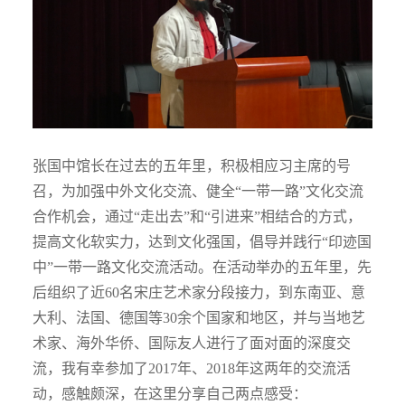
张国中馆长在过去的五年里，积极相应习主席的号
召，为加强中外文化交流、健全“一带一路”文化交流
合作机会，通过“走出去”和“引进来”相结合的方式，
提高文化软实力，达到文化强国，倡导并践行“印迹国
中”一带一路文化交流活动。在活动举办的五年里，先
后组织了近60名宋庄艺术家分段接力，到东南亚、意
大利、法国、德国等30余个国家和地区，并与当地艺
术家、海外华侨、国际友人进行了面对面的深度交
流，我有幸参加了2017年、2018年这两年的交流活
动，感触颇深，在这里分享自己两点感受：