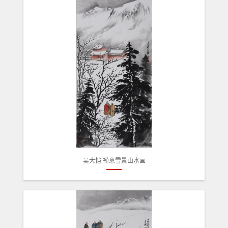
吴大恺 禅意雪景山水画