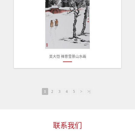
吴大恺 禅意雪景山水画
1
2
3
4
5
>
>|
联系我们