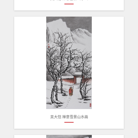
吴大恺 禅意雪景山水画