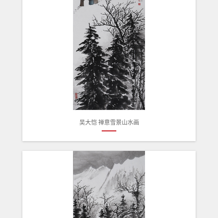
吴大恺 禅意雪景山水画