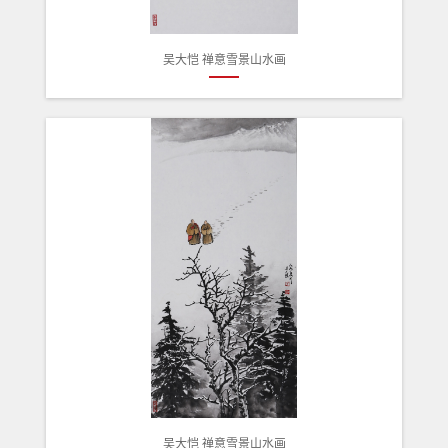
吴大恺 禅意雪景山水画
吴大恺 禅意雪景山水画